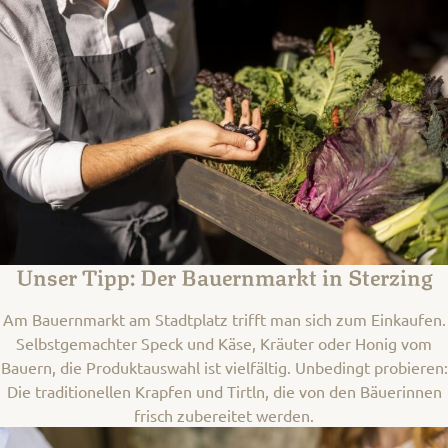
Unser Tipp: Der Bauernmarkt in Sterzing
Am Bauernmarkt am Stadtplatz trifft man sich zum Einkaufen.
Selbstgemachter Speck und Käse, Kräuter oder Honig vom
Bauern, die Produktauswahl ist vielfältig. Unbedingt probieren:
Die traditionellen Krapfen und Tirtln, die von den Bäuerinnen
frisch zubereitet werden.