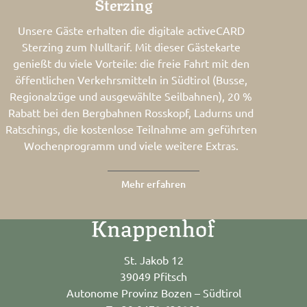
Sterzing
Unsere Gäste erhalten die digitale activeCARD
Sterzing zum Nulltarif. Mit dieser Gästekarte
genießt du viele Vorteile: die freie Fahrt mit den
öffentlichen Verkehrsmitteln in Südtirol (Busse,
Regionalzüge und ausgewählte Seilbahnen), 20 %
Rabatt bei den Bergbahnen Rosskopf, Ladurns und
Ratschings, die kostenlose Teilnahme am geführten
Wochenprogramm und viele weitere Extras.
Mehr erfahren
St. Jakob 12
39049 Pfitsch
Autonome Provinz Bozen – Südtirol