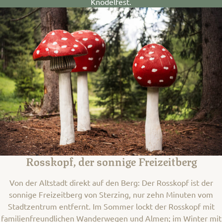
Knödelfest.
Rosskopf, der sonnige Freizeitberg
Von der Altstadt direkt auf den Berg: Der Rosskopf ist der
sonnige Freizeitberg von Sterzing, nur zehn Minuten vom
Stadtzentrum entfernt. Im Sommer lockt der Rosskopf mit
familienfreundlichen Wanderwegen und Almen; im Winter mit