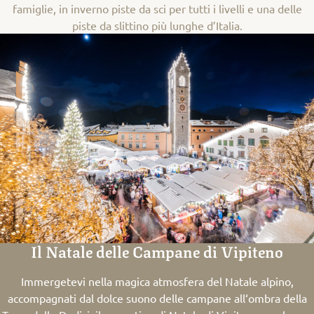
famiglie, in inverno piste da sci per tutti i livelli e una delle
piste da slittino più lunghe d’Italia.
Il Natale delle Campane di Vipiteno
Immergetevi nella magica atmosfera del Natale alpino,
accompagnati dal dolce suono delle campane all‘ombra della