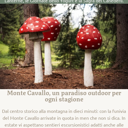
Lanterne, le Giornate dello Yogurt e la Sagra dei Canederli.
Monte Cavallo, un paradiso outdoor per
ogni stagione
Dal centro storico alla montagna in dieci minuti: con la funivia
del Monte Cavallo arrivate in quota in men che non si dica. In
estate vi aspettano sentieri escursionistici adatti anche alle