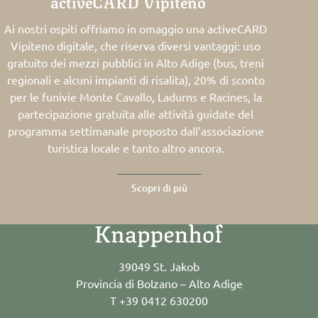
activeCARD Vipiteno
Ai nostri ospiti offriamo in omaggio una activeCARD
Vipiteno digitale, che riserva diversi vantaggi: uso
gratuito dei mezzi pubblici in Alto Adige (bus, treni
regionali e alcuni impianti di risalita), 20% di sconto
per le funivie Monte Cavallo, Ladurns e Racines, la
partecipazione gratuita alle attività guidate del
programma settimanale proposto dall’associazione
turistica locale e tanto altro ancora.
Scopri di più
39049 St. Jakob
Provincia di Bolzano – Alto Adige
T +39 0412 630200