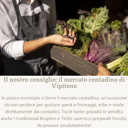
Il nostro consiglio: il mercato contadino di
Vipiteno
In piazza municipio si tiene il mercato contadino, un‘occasione
da non perdere per gustare speck e formaggi, erbe e miele
direttamente dai contadini. Tra le tante golosità in vendita
anche i tradizionali Krapfen e Tirtln caserecci preparati freschi,
da provare assolutamente!